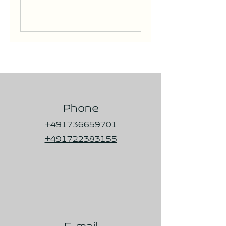
Phone
+491736659701
+491722383155