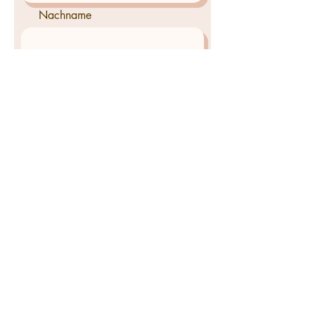
Nachname
E-Mail-Adresse
Telefon
Thema
Ein paar Zeilen zu Ihnen...